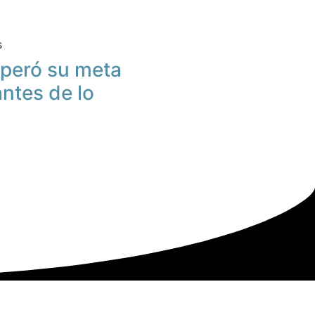
s
peró su meta
antes de lo