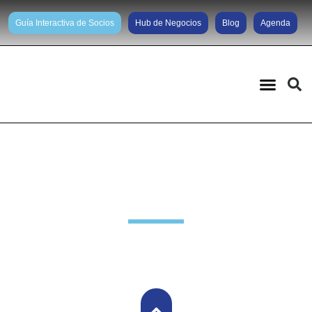
Guía Interactiva de Socios
Hub de Negocios
Blog
Agenda
Noticias diarias