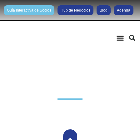
Guía Interactiva de Socios
Hub de Negocios
Blog
Agenda
Noticias diarias