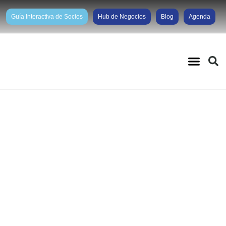
Guía Interactiva de Socios
Hub de Negocios
Blog
Agenda