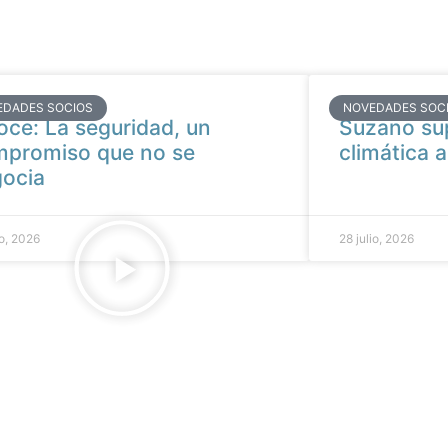
EDADES SOCIOS
NOVEDADES SOC
oce: La seguridad, un
Suzano su
promiso que no se
climática a
ocia
io, 2026
28 julio, 2026