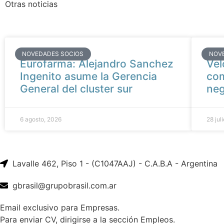
Otras noticias
NOVEDADES SOCIOS
NOV
Eurofarma: Alejandro Sanchez
Vel
Ingenito asume la Gerencia
com
General del cluster sur
neg
6 agosto, 2026
28 jul
Lavalle 462, Piso 1 - (C1047AAJ) - C.A.B.A - Argentina
gbrasil@grupobrasil.com.ar
Email exclusivo para Empresas.
Para enviar CV, dirigirse a la sección Empleos.