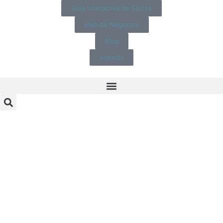
Guía Interactiva de Socios
Hub de Negocios
Blog
Agenda