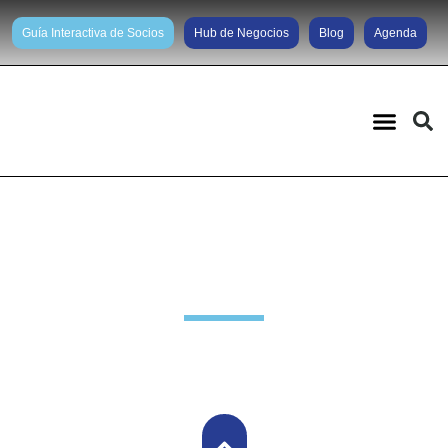
Guía Interactiva de Socios
Hub de Negocios
Blog
Agenda
Noticias diarias