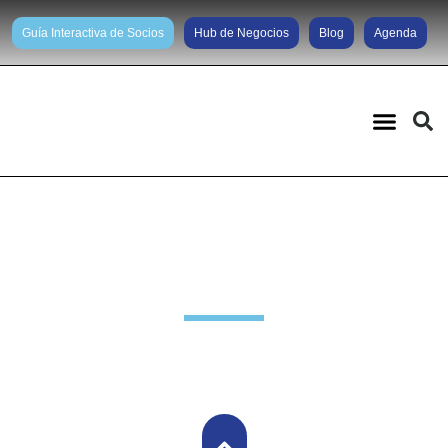
Guía Interactiva de Socios
Hub de Negocios
Blog
Agenda
Noticias diarias