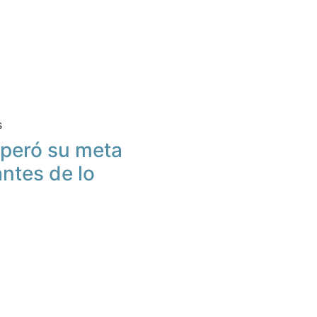
s
peró su meta
antes de lo