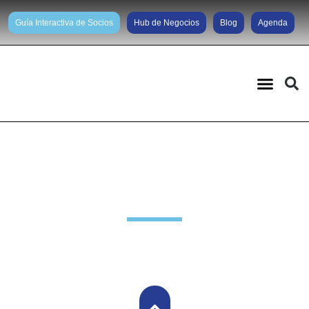
Guía Interactiva de Socios
Hub de Negocios
Blog
Agenda
Noticias diarias