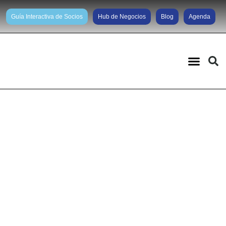
Guía Interactiva de Socios
Hub de Negocios
Blog
Agenda