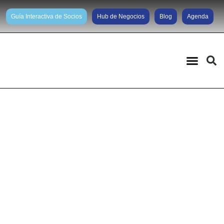
Guía Interactiva de Socios
Hub de Negocios
Blog
Agenda