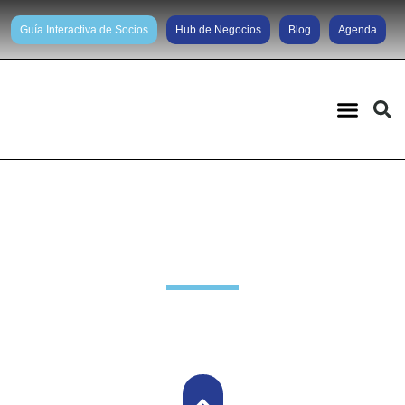
Guía Interactiva de Socios
Hub de Negocios
Blog
Agenda
Noticias diarias