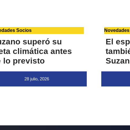
edades Socios
Novedades
uzano superó su
El esp
ta climática antes
tambié
 lo previsto
Suzan
28 julio, 2026