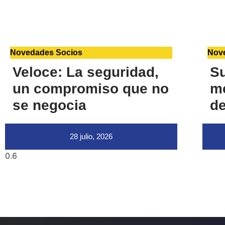
Novedades Socios
Nov
Veloce: La seguridad,
S
un compromiso que no
me
se negocia
de
28 julio, 2026