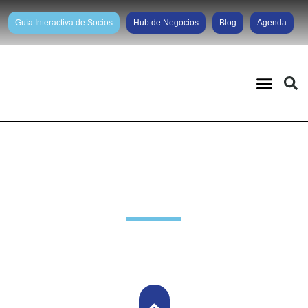
Guía Interactiva de Socios
Hub de Negocios
Blog
Agenda
Noticias diarias