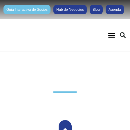
Guía Interactiva de Socios
Hub de Negocios
Blog
Agenda
Noticias diarias