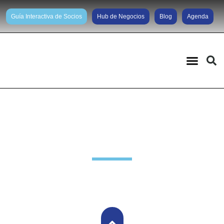
Guía Interactiva de Socios
Hub de Negocios
Blog
Agenda
Noticias diarias