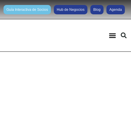
Guía Interactiva de Socios
Hub de Negocios
Blog
Agenda