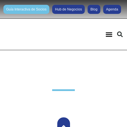
Guía Interactiva de Socios
Hub de Negocios
Blog
Agenda
Noticias diarias