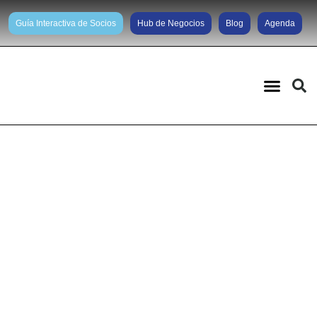
Guía Interactiva de Socios
Hub de Negocios
Blog
Agenda