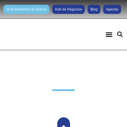
Guía Interactiva de Socios
Hub de Negocios
Blog
Agenda
Noticias diarias