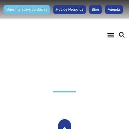
Guía Interactiva de Socios
Hub de Negocios
Blog
Agenda
Noticias diarias