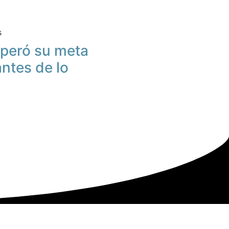
s
peró su meta
antes de lo