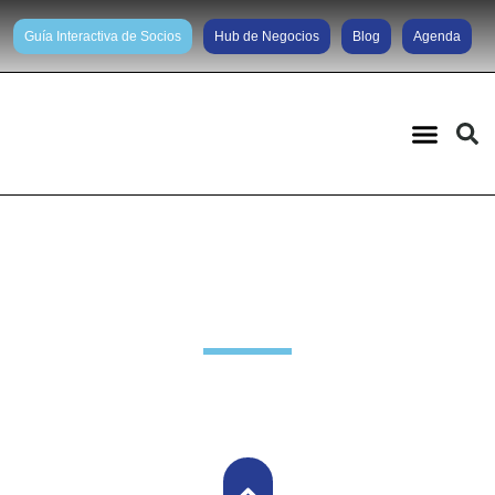
Guía Interactiva de Socios
Hub de Negocios
Blog
Agenda
Noticias diarias