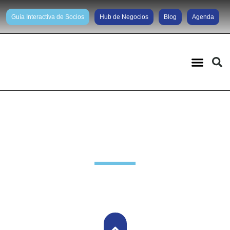
Guía Interactiva de Socios
Hub de Negocios
Blog
Agenda
Noticias diarias