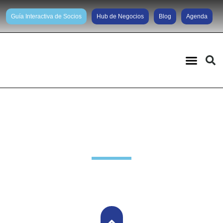
Guía Interactiva de Socios
Hub de Negocios
Blog
Agenda
Noticias diarias