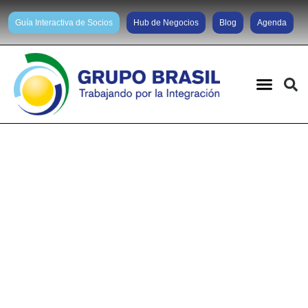
Guía Interactiva de Socios
Hub de Negocios
Blog
Agenda