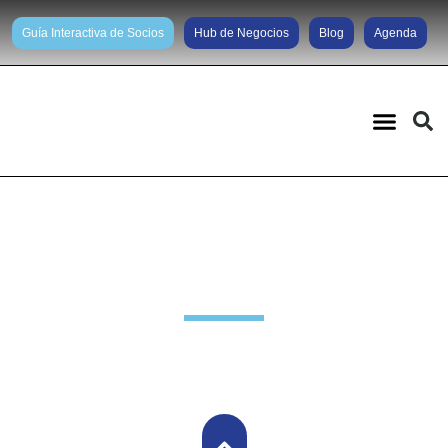
Guía Interactiva de Socios
Hub de Negocios
Blog
Agenda
Noticias diarias