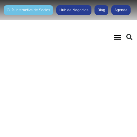
Guía Interactiva de Socios
Hub de Negocios
Blog
Agenda