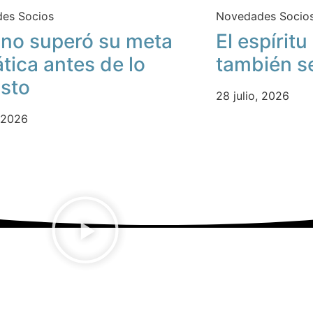
es Socios
Novedades Socio
no superó su meta
El espírit
ática antes de lo
también s
isto
28 julio, 2026
, 2026