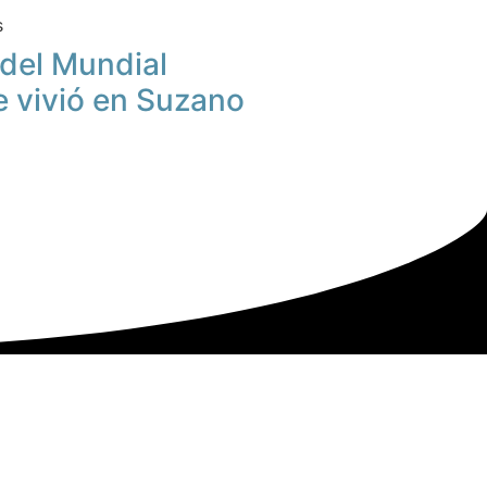
s
u del Mundial
e vivió en Suzano