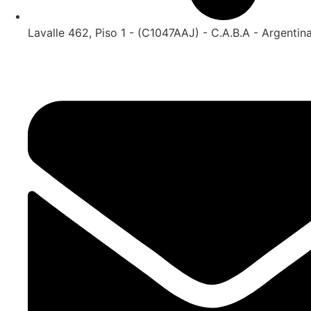
Lavalle 462, Piso 1 - (C1047AAJ) - C.A.B.A - Argentin