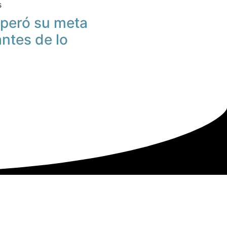
s
peró su meta
antes de lo