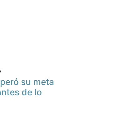
s
peró su meta
antes de lo