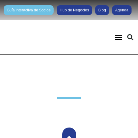
Guía Interactiva de Socios
Hub de Negocios
Blog
Agenda
Noticias diarias