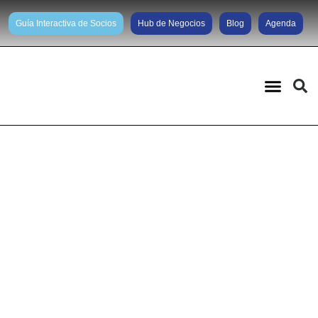
Guía Interactiva de Socios
Hub de Negocios
Blog
Agenda