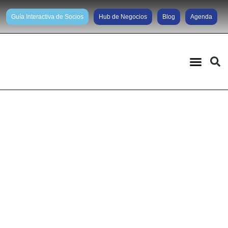
Guía Interactiva de Socios
Hub de Negocios
Blog
Agenda