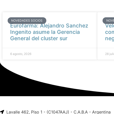
NOVEDADES SOCIOS
NOV
Eurofarma: Alejandro Sanchez
Vel
Ingenito asume la Gerencia
com
General del cluster sur
neg
6 agosto, 2026
28 jul
Lavalle 462, Piso 1 - (C1047AAJ) - C.A.B.A - Argentina