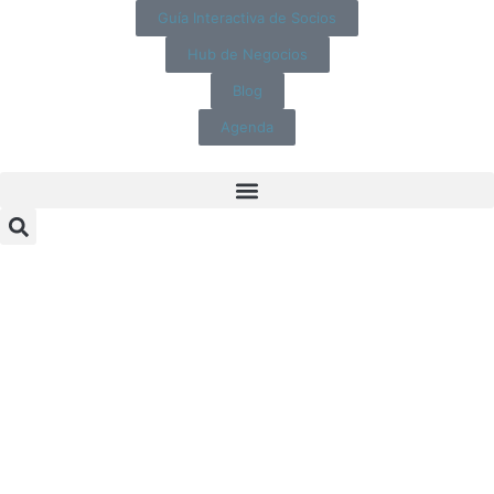
Guía Interactiva de Socios
Hub de Negocios
Blog
Agenda