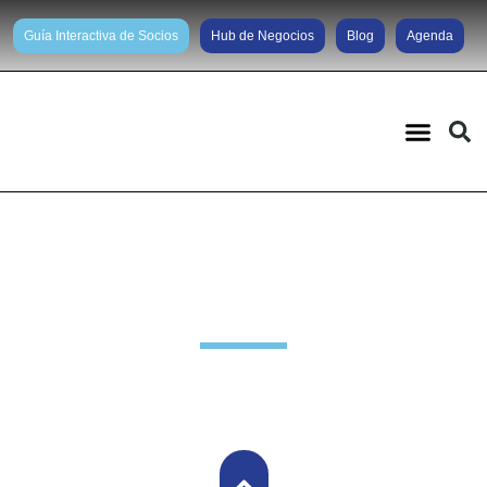
Guía Interactiva de Socios
Hub de Negocios
Blog
Agenda
Noticias diarias