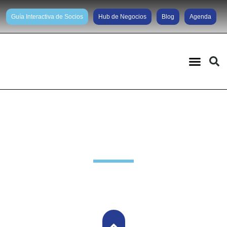
Guía Interactiva de Socios
Hub de Negocios
Blog
Agenda
Noticias diarias