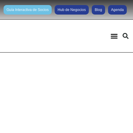
Guía Interactiva de Socios
Hub de Negocios
Blog
Agenda