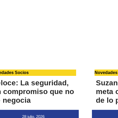
edades Socios
Novedades
loce: La seguridad,
Suzan
n compromiso que no
meta c
 negocia
de lo 
28 julio, 2026