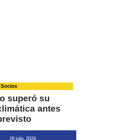
 Socios
o superó su
limática antes
previsto
28 julio, 2026