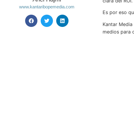
clara del ROI. 
www.kantaribopemedia.com
Es por eso qu
Kantar Media 
medios para 