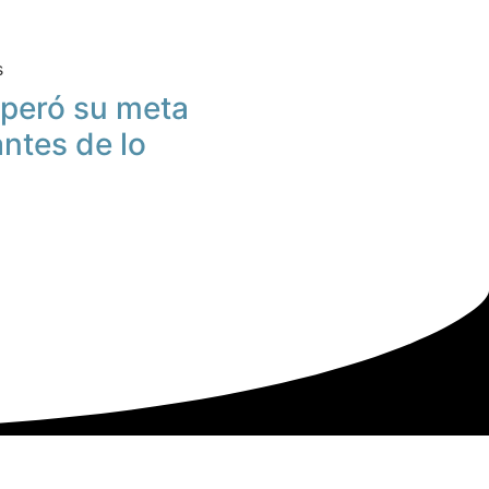
s
peró su meta
antes de lo