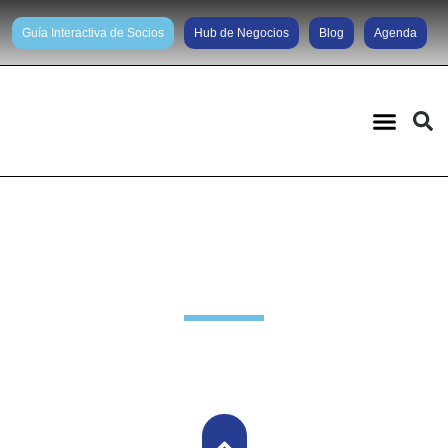
Guía Interactiva de Socios
Hub de Negocios
Blog
Agenda
Noticias diarias