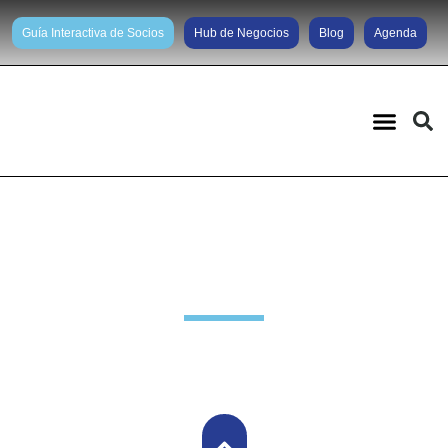
Guía Interactiva de Socios
Hub de Negocios
Blog
Agenda
Noticias diarias