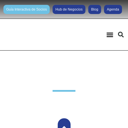
Guía Interactiva de Socios
Hub de Negocios
Blog
Agenda
Noticias diarias