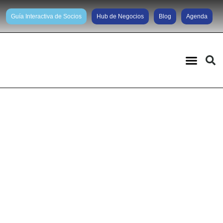
Guía Interactiva de Socios
Hub de Negocios
Blog
Agenda