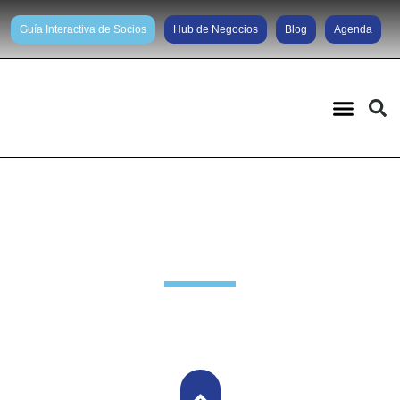
Guía Interactiva de Socios
Hub de Negocios
Blog
Agenda
Noticias diarias