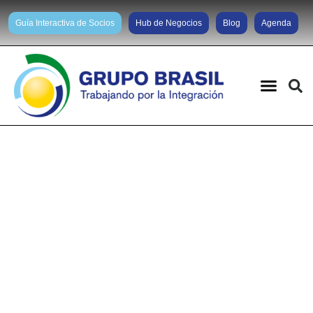
Guía Interactiva de Socios
Hub de Negocios
Blog
Agenda