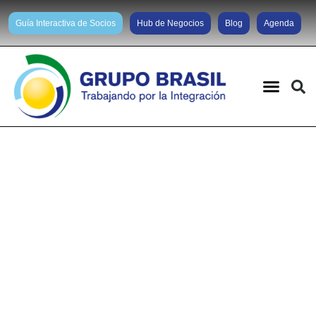
Guía Interactiva de Socios
Hub de Negocios
Blog
Agenda