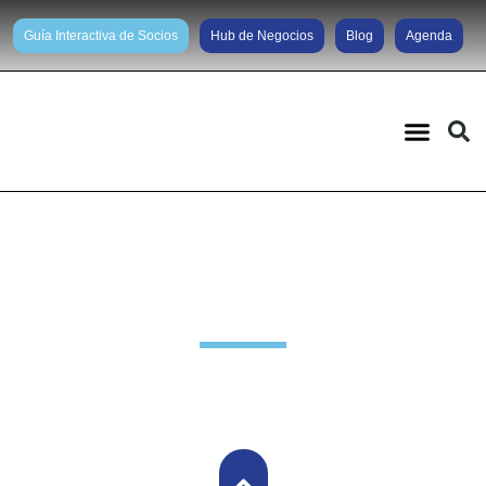
Guía Interactiva de Socios
Hub de Negocios
Blog
Agenda
Noticias diarias